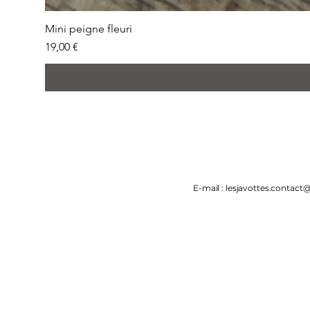
Mini peigne fleuri
Prix
19,00 €
E-mail :
lesjavottes.contac