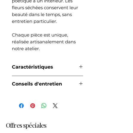
poétique à un intérieur. Les
fleurs séchées conservent leur
beauté dans le temps, sans
entretien particulier.
Chaque pièce est unique,
réalisée artisanalement dans
notre atelier.
Caractéristiques
Composition en fleurs séchées
Conseils d'entretien
Forme coeur
Hauteur totale : 26 cm
A conserver à l'abri de l'humidité
Création artisanale
et du soleil direct
Pièce unique (les couleurs
peuvent légèrement varier)
Offres spéciales